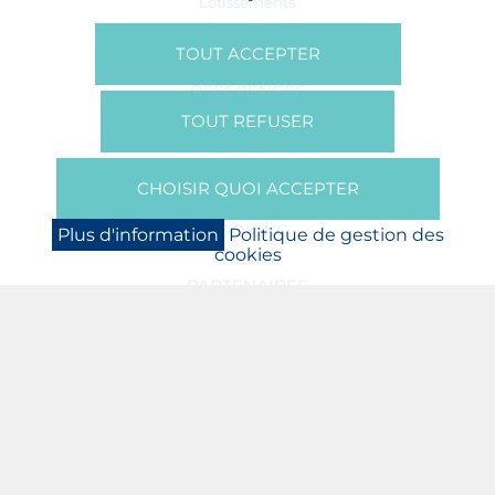
Lotissements
Commerces
Bureaux
TOUT ACCEPTER
RÉFÉRENCES
SUR NOUS
TOUT REFUSER
Qui Sommes Nous?
Brochures/Vidéos
CHOISIR QUOI ACCEPTER
Presse
BOOKING
Plus d'information
Politique de gestion des
cookies
NEWS
PARTENAIRES
JOBS
PROTECTION DES DONNÉES
POLITIQUE DE GESTION DES COOKIES
MENTIONS LÉGALES
ASSOCIATION N. AREND