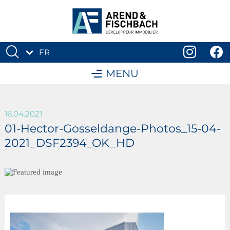
FR
DE
MENU
16.04.2021
01-Hector-Gosseldange-Photos_15-04-
2021_DSF2394_OK_HD