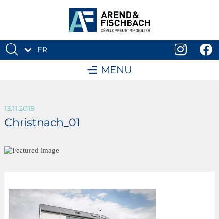
FR
DE
MENU
13.11.2015
Christnach_01