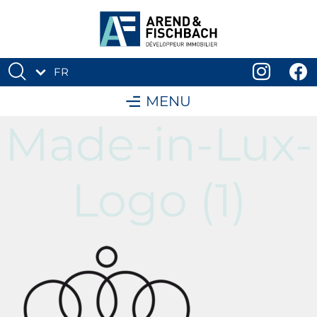
FR
DE
MENU
Made-in-Lux-
Logo (1)