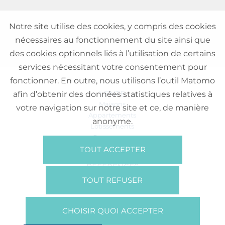
Notre site utilise des cookies, y compris des cookies
nécessaires au fonctionnement du site ainsi que
des cookies optionnels liés à l’utilisation de certains
services nécessitant votre consentement pour
fonctionner. En outre, nous utilisons l’outil Matomo
VENTE
afin d’obtenir des données statistiques relatives à
Maisons
votre navigation sur notre site et ce, de manière
Appartements
anonyme.
Lotissements
Commerces
Bureaux
TOUT ACCEPTER
RÉFÉRENCES
SUR NOUS
TOUT REFUSER
Qui Sommes Nous?
Brochures/Vidéos
CHOISIR QUOI ACCEPTER
Presse