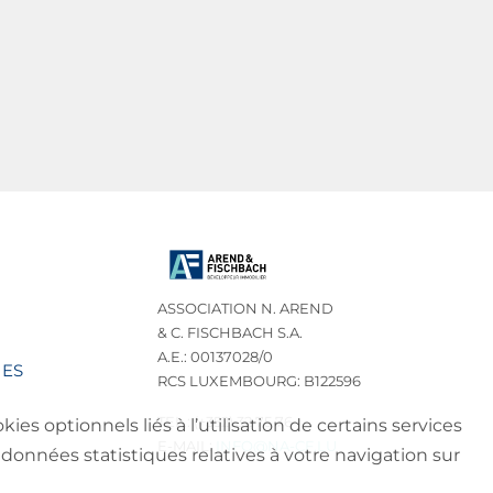
ASSOCIATION N. AREND
& C. FISCHBACH S.A.
A.E.: 00137028/0
IES
RCS LUXEMBOURG: B122596
TEL.: (+352) 32 75 76
es optionnels liés à l’utilisation de certains services
E-MAIL:
INFO@NA-CF.LU
données statistiques relatives à votre navigation sur