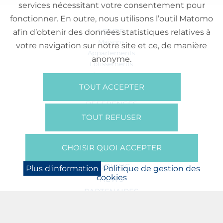
services nécessitant votre consentement pour
fonctionner. En outre, nous utilisons l’outil Matomo
VENTE
afin d’obtenir des données statistiques relatives à
Maisons
votre navigation sur notre site et ce, de manière
Appartements
anonyme.
Lotissements
Commerces
Bureaux
TOUT ACCEPTER
RÉFÉRENCES
SUR NOUS
TOUT REFUSER
Qui Sommes Nous?
Brochures/Vidéos
CHOISIR QUOI ACCEPTER
Presse
BOOKING
Plus d'information
Politique de gestion des
cookies
NEWS
PARTENAIRES
JOBS
PROTECTION DES DONNÉES