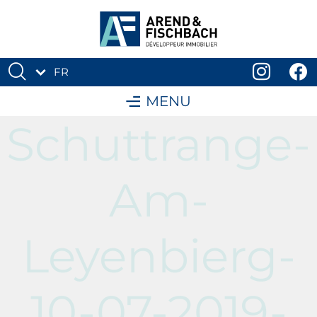
FR
DE
MENU
Schuttrange-
Am-
Leyenbierg-
10-07-2019-