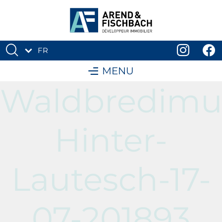
FR
DE
MENU
Waldbredimu
Hinter-
Lautesch-17-
07-201893