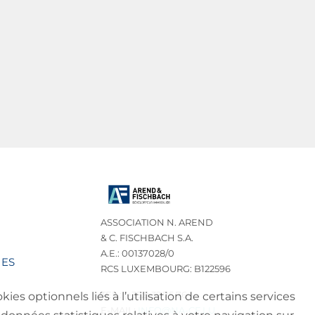
ASSOCIATION N. AREND
& C. FISCHBACH S.A.
A.E.: 00137028/0
IES
RCS LUXEMBOURG: B122596
TEL.: (+352) 32 75 76
es optionnels liés à l’utilisation de certains services
E-MAIL:
INFO@NA-CF.LU