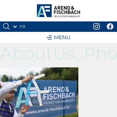
FR
DE
MENU
AboutUs_Pho