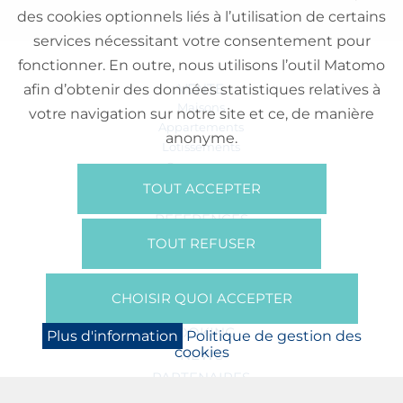
des cookies optionnels liés à l’utilisation de certains
services nécessitant votre consentement pour
fonctionner. En outre, nous utilisons l’outil Matomo
VENTE
afin d’obtenir des données statistiques relatives à
Maisons
votre navigation sur notre site et ce, de manière
Appartements
anonyme.
Lotissements
Commerces
Bureaux
TOUT ACCEPTER
RÉFÉRENCES
SUR NOUS
TOUT REFUSER
Qui Sommes Nous?
Brochures/Vidéos
CHOISIR QUOI ACCEPTER
Presse
BOOKING
Plus d'information
Politique de gestion des
cookies
NEWS
PARTENAIRES
JOBS