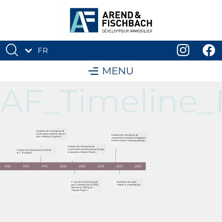
FR
DE
MENU
AF_Timeline_