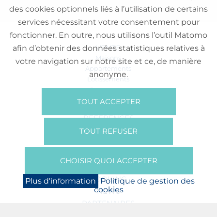
des cookies optionnels liés à l’utilisation de certains
services nécessitant votre consentement pour
fonctionner. En outre, nous utilisons l’outil Matomo
VENTE
afin d’obtenir des données statistiques relatives à
Maisons
votre navigation sur notre site et ce, de manière
Appartements
anonyme.
Lotissements
Commerces
Bureaux
TOUT ACCEPTER
RÉFÉRENCES
SUR NOUS
TOUT REFUSER
Qui Sommes Nous?
Brochures/Vidéos
CHOISIR QUOI ACCEPTER
Presse
BOOKING
Plus d'information
Politique de gestion des
cookies
NEWS
PARTENAIRES
JOBS