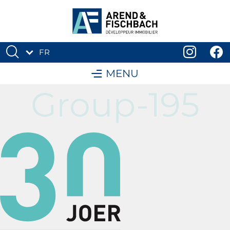
FR
DE
MENU
Group-195