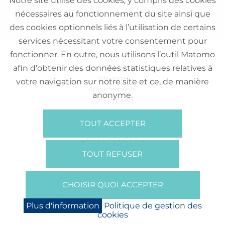
Notre site utilise des cookies, y compris des cookies
nécessaires au fonctionnement du site ainsi que
des cookies optionnels liés à l’utilisation de certains
services nécessitant votre consentement pour
fonctionner. En outre, nous utilisons l’outil Matomo
VENTE
afin d’obtenir des données statistiques relatives à
Maisons
votre navigation sur notre site et ce, de manière
Appartements
anonyme.
Lotissements
Commerces
Bureaux
TOUT ACCEPTER
RÉFÉRENCES
SUR NOUS
TOUT REFUSER
Qui Sommes Nous?
Brochures/Vidéos
CHOISIR QUOI ACCEPTER
Presse
BOOKING
Plus d'information
Politique de gestion des
cookies
NEWS