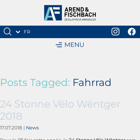
FR
DE
MENU
Posts Tagged:
Fahrrad
24 Stonne Vëlo Wëntger
2018
17.07.2018
|
News
e