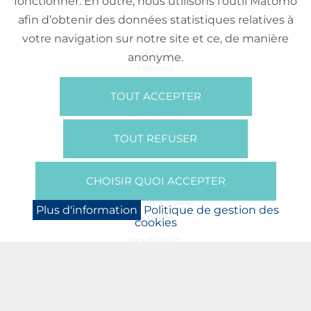
fonctionner. En outre, nous utilisons l’outil Matomo
afin d’obtenir des données statistiques relatives à
votre navigation sur notre site et ce, de manière
VENTE
anonyme.
Maisons
Appartements
TOUT ACCEPTER
Lotissements
Commerces
Bureaux
TOUT REFUSER
RÉFÉRENCES
SUR NOUS
CHOISIR QUOI ACCEPTER
Qui Sommes Nous?
Brochures/Vidéos
Plus d'information
Politique de gestion des
Presse
cookies
BOOKING
NEWS
PARTENAIRES
JOBS