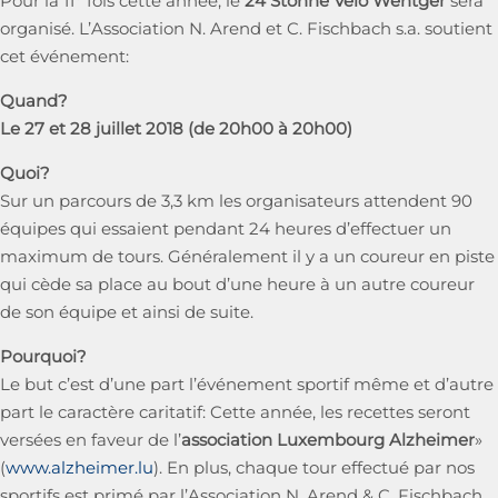
Pour la 11
fois cette année, le
24 Stonne Vëlo Wëntger
sera
organisé. L’Association N. Arend et C. Fischbach s.a. soutient
cet événement:
Quand?
Le 27 et 28 juillet 2018 (de 20h00 à 20h00)
Quoi?
Sur un parcours de 3,3 km les organisateurs attendent 90
équipes qui essaient pendant 24 heures d’effectuer un
maximum de tours. Généralement il y a un coureur en piste
qui cède sa place au bout d’une heure à un autre coureur
de son équipe et ainsi de suite.
Pourquoi?
Le but c’est d’une part l’événement sportif même et d’autre
part le caractère caritatif: Cette année, les recettes seront
versées en faveur de l’
association Luxembourg Alzheimer
»
(
www.alzheimer.lu
). En plus, chaque tour effectué par nos
sportifs est primé par l’Association N. Arend & C. Fischbach