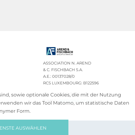
ASSOCIATION N. AREND
& C. FISCHBACH S.A.
A.E.: 00137028/0
RCS LUXEMBOURG: B122596
TEL.: (+352) 32 75 76
sind, sowie optionale Cookies, die mit der Nutzung
E-MAIL:
INFO@NA-CF.LU
erwenden wir das Tool Matomo, um statistische Daten
nonymer Form.
IENSTE AUSWÄHLEN