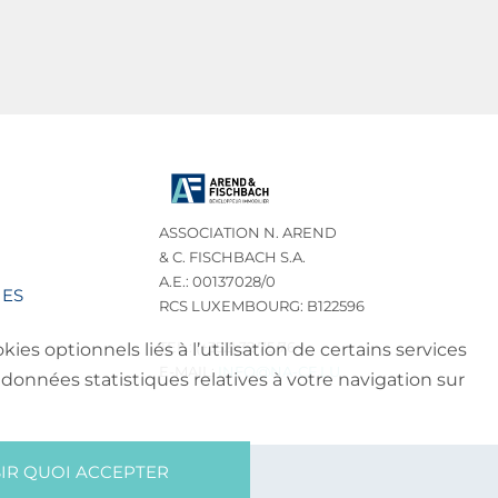
ASSOCIATION N. AREND
& C. FISCHBACH S.A.
A.E.: 00137028/0
IES
RCS LUXEMBOURG: B122596
TEL.: (+352) 32 75 76
es optionnels liés à l’utilisation de certains services
E-MAIL:
INFO@NA-CF.LU
données statistiques relatives à votre navigation sur
IR QUOI ACCEPTER