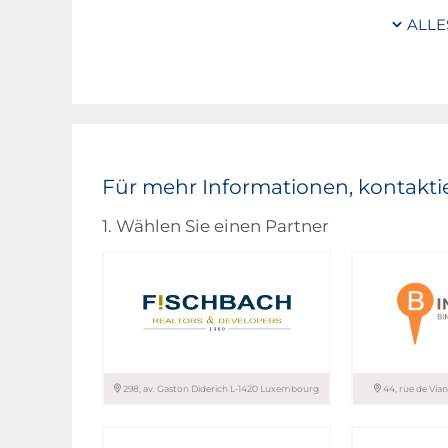
Häuser ± 264 m
, bestehend aus:
ALLE
2
± 211 m
Wohnfläche
2
± 9 m
Nutzfläche, innerhalb der thermischen
2
± 44 m
Nutzfläche, außerhalb der thermisch
Energieklasse: A/B/A+
NZEB (Nearly Zero Energy Building)
Für mehr Informationen, kontaktie
1. Wählen Sie einen Partner
298, av. Gaston Diderich L-1420 Luxembourg
44, rue de Vi
FISCHBACH REALTORS &
B IMMOBILIER
DEVELOPERS
ASSOCIES