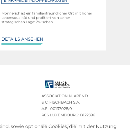
EINFAMILIEN-DOPPELHÄUSER
Monnerich ist ein familienfreundlicher Ort mit hoher
Lebensqualität und profitiert von seiner
strategischen Lage: Zwischen ...
DETAILS ANSEHEN
ASSOCIATION N. AREND
& C. FISCHBACH S.A.
A.E.: 00137028/0
RCS LUXEMBOURG: B122596
TEL.: (+352) 32 75 76
sind, sowie optionale Cookies, die mit der Nutzung