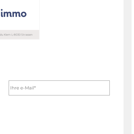
T. 26 29 68 08
T. 621 29 91 26
e du Kiem L-8030 Strassen
4 44
4 44