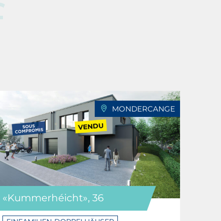
f
MONDERCANGE
«Kummerhéicht», 36