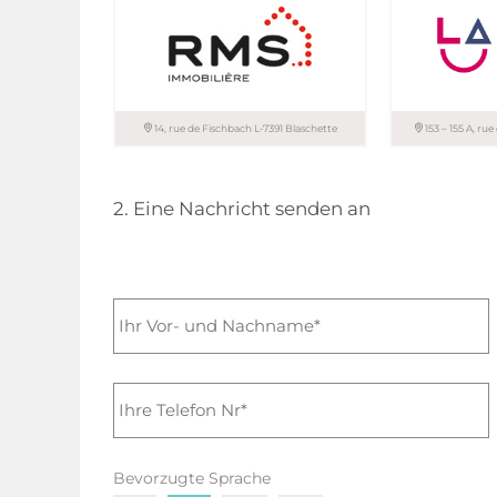
T. 26 44 13 88
T. 45 71 30-1
T. 26 81 13 99
14, rue de Fischbach L-7391 Blaschette
153 – 155 A, ru
RMS IMMOBILIERE sàrl
LA IMMO sàrl
2. Eine Nachricht senden an
+352 621 65 4
T. 33 66 67
+352 621 40 4
Bevorzugte Sprache