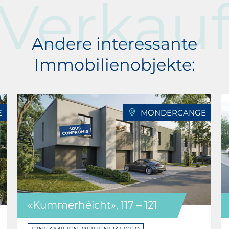
Verkau
Andere interessante
Immobilienobjekte:
E
MONDERCANGE
«Kummerhéicht», 117 – 121