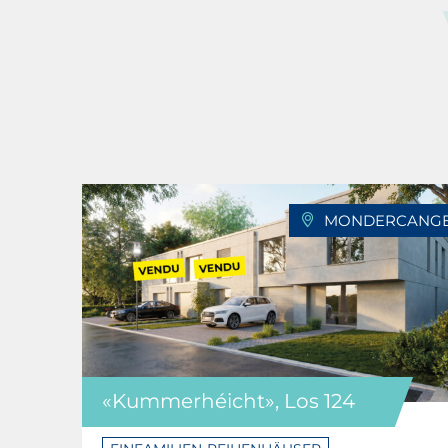
MONDERCANG
«Kummerhéicht», Los 124