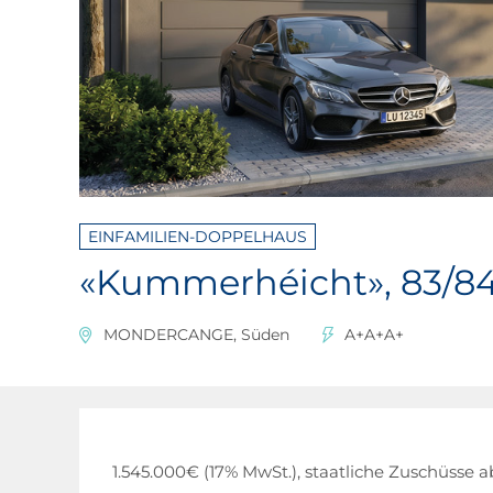
EINFAMILIEN-DOPPELHAUS
«Kummerhéicht», 83/8
MONDERCANGE, Süden
A+A+A+
1.545.000€ (17% MwSt.), staatliche Zuschüsse 