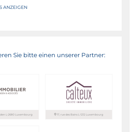
S ANZEIGEN
 Gebäudehülle
en Gebäudehülle
ren Sie bitte einen unserer Partner:
anden L-2680 Luxembourg
17, rue des Bains L-1212 Luxembourg
 sàrl / BINGEN &
CALTEUX sàrl – SOCIETE
IMMOBILIERE