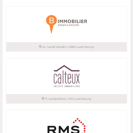
FISCHBACH REALTORS & DEVELOPERS
T. 45 71 30-1
44, rue de Vianden L-2680 Luxembourg
B IMMOBILIER sàrl / BINGEN & ASSOCIES
T. 26 44 13 88
T. 26 81 13 99
17, rue des Bains L-1212 Luxembourg
CALTEUX sàrl – SOCIETE IMMOBILIERE