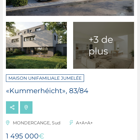
+3 de
plus
MAISON UNIFAMILIALE JUMELÉE
«Kummerhéicht», 83/84
MONDERCANGE, Sud
A+A+A+
1 495 000
€