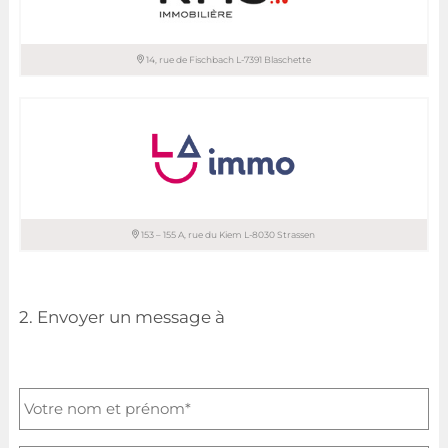
T. 26 29 68 08
T. 621 29 91 26
14, rue de Fischbach L-7391 Blaschette
RMS IMMOBILIERE sàrl
T. 33 66 67
153 – 155 A, rue du Kiem L-8030 Strassen
LA IMMO sàrl
2. Envoyer un message à
+352 621 65 44 44
+352 621 40 44 44