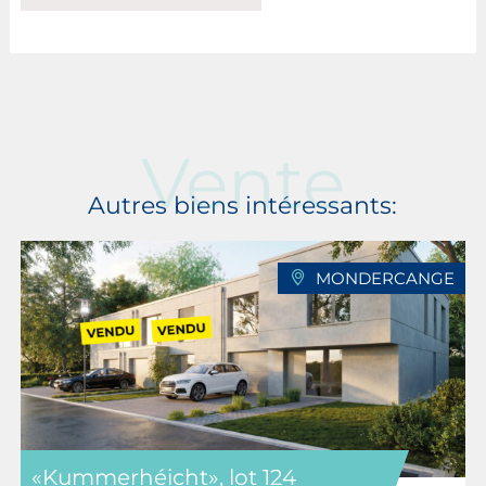
Vente
Autres biens intéressants:
MONDERCANGE
«Kummerhéicht», lot 124