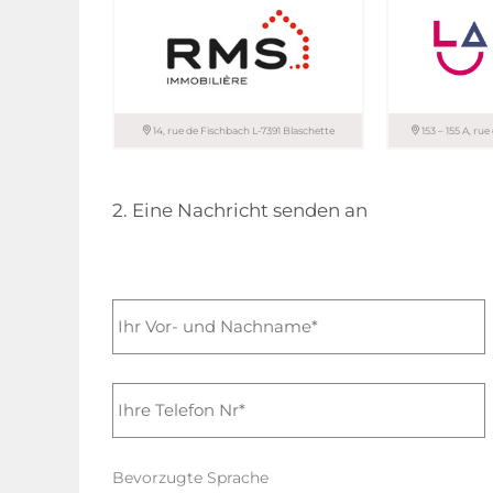
T. 26 44 13 88
T. 45 71 30-1
T. 26 81 13 99
14, rue de Fischbach L-7391 Blaschette
153 – 155 A, ru
RMS IMMOBILIERE sàrl
LA IMMO sàrl
2. Eine Nachricht senden an
+352 621 65 4
T. 33 66 67
+352 621 40 4
Bevorzugte Sprache