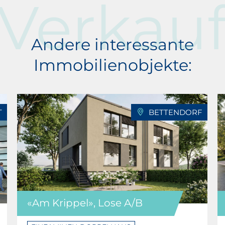
Verkau
Andere interessante
Immobilienobjekte:
T
BETTENDORF
«Am Krippel», Lose A/B