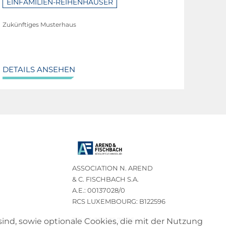
EINFAMILIEN-REIHENHÄUSER
Zukünftiges Musterhaus
DETAILS ANSEHEN
ASSOCIATION N. AREND
& C. FISCHBACH S.A.
A.E.: 00137028/0
RCS LUXEMBOURG: B122596
TEL.: (+352) 32 75 76
sind, sowie optionale Cookies, die mit der Nutzung