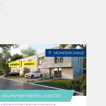
f
MONDERCANGE
«Kummerhéicht», Los 124