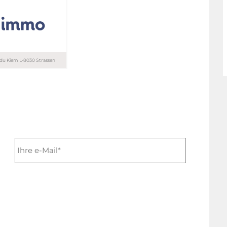
T. 26 29 68 08
T. 621 29 91 26
e du Kiem L-8030 Strassen
4 44
4 44