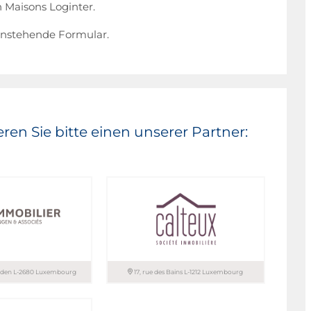
 Maisons Loginter.
enstehende Formular.
ren Sie bitte einen unserer Partner:
anden L-2680 Luxembourg
17, rue des Bains L-1212 Luxembourg
 sàrl / BINGEN &
CALTEUX sàrl – SOCIETE
IMMOBILIERE