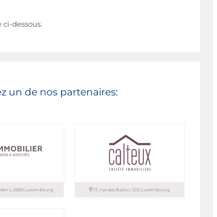
e ci-dessous.
z un de nos partenaires:
anden L-2680 Luxembourg
17, rue des Bains L-1212 Luxembourg
 sàrl / BINGEN &
CALTEUX sàrl – SOCIETE
IMMOBILIERE