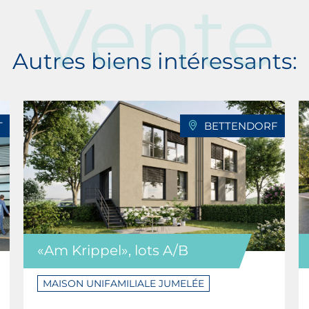
Vente
Autres biens intéressants:
T
BETTENDORF
«Am Krippel», lots A/B
MAISON UNIFAMILIALE JUMELÉE