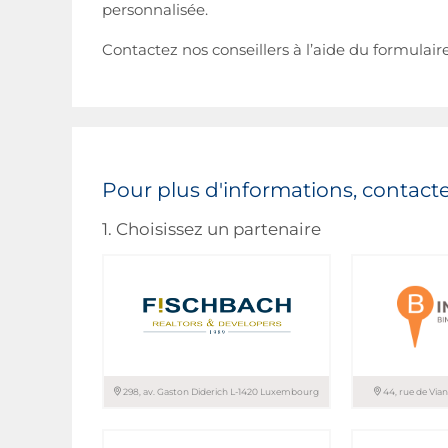
personnalisée.
Contactez nos conseillers à l’aide du formulair
Pour plus d'informations, contacte
1. Choisissez un partenaire
298, av. Gaston Diderich L-1420 Luxembourg
44, rue de Vi
FISCHBACH REALTORS &
B IMMOBILIER
DEVELOPERS
ASSOCIES