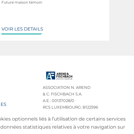
Future maison témoin
VOIR LES DETAILS
ASSOCIATION N. AREND
& C. FISCHBACH S.A.
A.E.: 00137028/0
IES
RCS LUXEMBOURG: B122596
TEL.: (+352) 32 75 76
es optionnels liés à l’utilisation de certains services
E-MAIL:
INFO@NA-CF.LU
données statistiques relatives à votre navigation sur