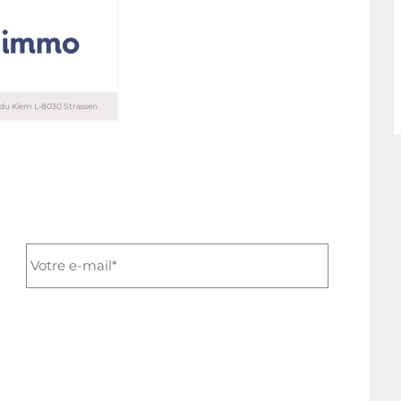
T. 26 29 68 08
T. 621 29 91 26
e du Kiem L-8030 Strassen
4 44
4 44