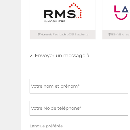
T. 26 44 13 88
T. 45 71 30-1
T. 26 81 13 99
14, rue de Fischbach L-7391 Blaschette
153 – 155 A, ru
RMS IMMOBILIERE sàrl
LA IMMO sàrl
2. Envoyer un message à
+352 621 65 4
T. 33 66 67
+352 621 40 4
Langue préférée