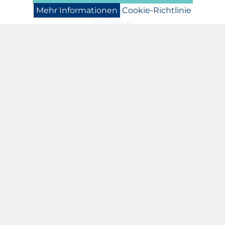
Mehr Informationen
Cookie-Richtlinie
NEWS
PARTNER
JOBS
DATENSCHUTZERKLÄRUNG
COOKIE-RICHTLINIE
IMPRESSUM
ASSOCIATION N. AREND
& C. FISCHBACH S.A.
A.E.: 00137028/0
RCS LUXEMBOURG: B122596
TEL.: (+352) 32 75 76
E-MAIL:
INFO@NA-CF.LU