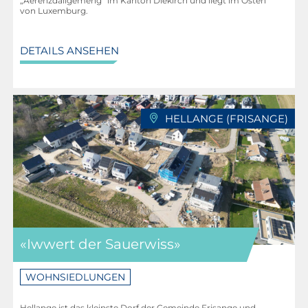
„Aerenzdallgemeng“ im Kanton Diekirch und liegt im Osten
von Luxemburg.
DETAILS ANSEHEN
HELLANGE (FRISANGE)
«Iwwert der Sauerwiss»
WOHNSIEDLUNGEN
Hellange ist das kleinste Dorf der Gemeinde Frisange und