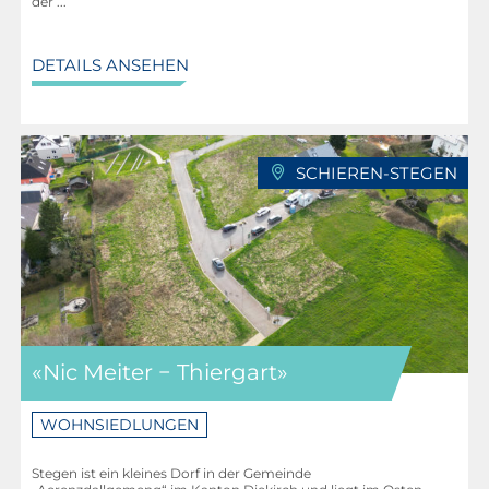
der ...
Integriertes Zentrum für ältere Menschen (CIPA): 1,5
km
DETAILS ANSEHEN
Kulturzentrum Kinneksbond: 1,6 km
Sporthalle Kinneksbond: 1,9 km
Fußballplatz Kinneksbond: 2 km
Basketballplatz Kinneksbond: 2 km
SCHIEREN-STEGEN
Sporthalle Nicolas Frantz: 550 m
François Trausch Stadion: 600 m
Skatepark Mamer: 650 m
Basketballplatz: 650 m
Wasserzentrum „Les Thermes“: 4,5 km
Luxemburg-Stadt: 9,3 km
Flughafen: 24,7 km
«Nic Meiter − Thiergart»
WOHNSIEDLUNGEN
Stegen ist ein kleines Dorf in der Gemeinde