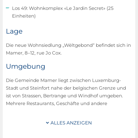
Los 49: Wohnkomplex «Le Jardin Secret» (25
Einheiten)
Lage
Die neue Wohnsiedlung „Wëltgebond“ befindet sich in
Mamer, 8–12, rue Jo Cox.
Umgebung
Die Gemeinde Mamer liegt zwischen Luxemburg-
Stadt und Steinfort nahe der belgischen Grenze und
ist von Strassen, Bertrange und Windhof umgeben.
Mehrere Restaurants, Geschäfte und andere
Annehmlichkeiten befinden sich in unmittelbarer
Nähe der Residenz. In einer außergewöhnlichen
ALLES ANZEIGEN
Landschaft und fernab von jeglichem Straßenverkehr
bieten der „Mamerpfad“ zwischen Mamer, Kopstal und