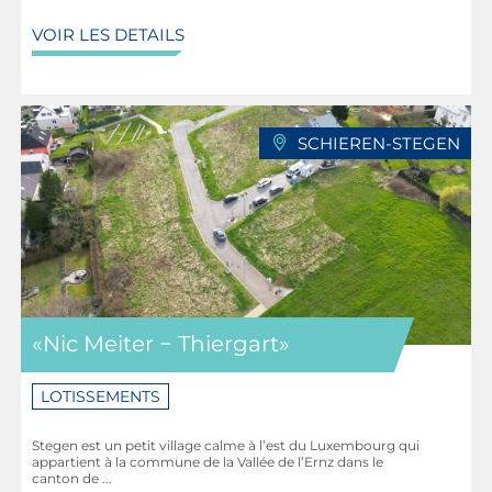
Centre de recyclage: 750 km
VOIR LES DETAILS
Crèche: 550 m
Centre Intégré pour Personnes Agées (CIPA): 1,5 km
Centre Culturel Kinneksbond: 1,6 km
Hall Sportif Kinneksbond: 1,9 km
SCHIEREN-STEGEN
Terrain de football Kinneksbond: 2 km
Terrain de basketball Kinneksbond: 2 km
Hall Sportif Nicolas Frantz: 550 m
Stade François Trausch: 600 m
Skatepark de Mamer: 650 m
Terrain de basketball: 650 m
Centre aquatique «Les Thermes»: 4,5 km
«Nic Meiter − Thiergart»
LOTISSEMENTS
Stegen est un petit village calme à l’est du Luxembourg qui
appartient à la commune de la Vallée de l’Ernz dans le
canton de ...