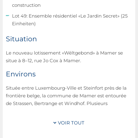
construction
Lot 49: Ensemble résidentiel «Le Jardin Secret» (25
Einheiten)
Situation
Le nouveau lotissement «Wëltgebond» à Mamer se
situe à 8–12, rue Jo Cox à Mamer.
Environs
Située entre Luxembourg-Ville et Steinfort près de la
frontière belge, la commune de Mamer est entourée
de Strassen, Bertrange et Windhof. Plusieurs
restaurants, magasins et d’autres commodités se
trouvent à proximité directe de la résidence. Dans un
VOIR TOUT
paysage exceptionnel et loin de toute circulation
routière, le «sentier de la Mamer» entre Mamer,