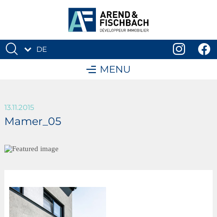
DE
FR
MENU
13.11.2015
Mamer_05