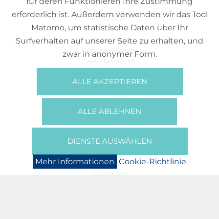
für deren Funktionieren Ihre Zustimmung
erforderlich ist. Außerdem verwenden wir das Tool
VERKAUF
Matomo, um statistische Daten über Ihr
Häuser
Wohnungen
Surfverhalten auf unserer Seite zu erhalten, und
Wohnsiedlungen
zwar in anonymer Form.
Gewerbeflächen
Büros
ALLE AKZEPTIEREN
REFERENZEN
ÜBER UNS
ALLE ABLEHNEN
Wer Sind Wir?
Broschüren/Filme
Presse
DIENSTE AUSWÄHLEN
BOOKING
Mehr Informationen
Cookie-Richtlinie
NEWS
PARTNER
JOBS
DATENSCHUTZERKLÄRUNG
COOKIE-RICHTLINIE