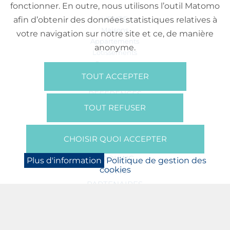
fonctionner. En outre, nous utilisons l’outil Matomo
VENTE
afin d’obtenir des données statistiques relatives à
Maisons
votre navigation sur notre site et ce, de manière
Appartements
anonyme.
Lotissements
Commerces
Bureaux
TOUT ACCEPTER
RÉFÉRENCES
SUR NOUS
TOUT REFUSER
Qui Sommes Nous?
Brochures/Vidéos
CHOISIR QUOI ACCEPTER
Presse
BOOKING
Plus d'information
Politique de gestion des
cookies
NEWS
PARTENAIRES
JOBS
PROTECTION DES DONNÉES
POLITIQUE DE GESTION DES COOKIES