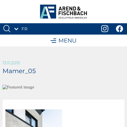
FR
DE
MENU
13.11.2015
Mamer_05