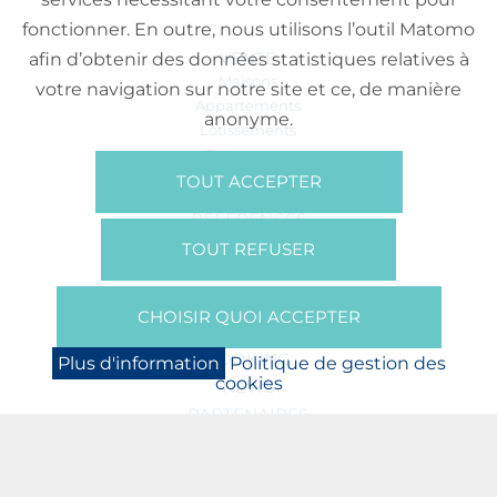
fonctionner. En outre, nous utilisons l’outil Matomo
VENTE
afin d’obtenir des données statistiques relatives à
Maisons
votre navigation sur notre site et ce, de manière
Appartements
anonyme.
Lotissements
Commerces
Bureaux
TOUT ACCEPTER
RÉFÉRENCES
SUR NOUS
TOUT REFUSER
Qui Sommes Nous?
Brochures/Vidéos
CHOISIR QUOI ACCEPTER
Presse
BOOKING
Plus d'information
Politique de gestion des
cookies
NEWS
PARTENAIRES
JOBS
PROTECTION DES DONNÉES