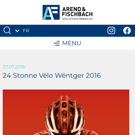
FR
DE
MENU
27.07.2016
24 Stonne Vëlo Wëntger 2016