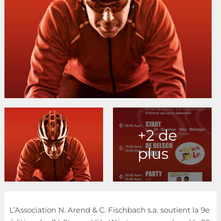
+2 de
plus
L’Association N. Arend & C. Fischbach s.a. soutient la 9e