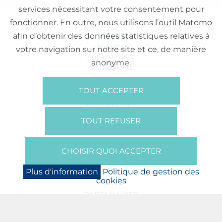
services nécessitant votre consentement pour
fonctionner. En outre, nous utilisons l’outil Matomo
VENTE
afin d’obtenir des données statistiques relatives à
Maisons
votre navigation sur notre site et ce, de manière
Appartements
anonyme.
Lotissements
Commerces
Bureaux
TOUT ACCEPTER
RÉFÉRENCES
SUR NOUS
TOUT REFUSER
Qui Sommes Nous?
Brochures/Vidéos
CHOISIR QUOI ACCEPTER
Presse
BOOKING
Plus d'information
Politique de gestion des
cookies
NEWS
PARTENAIRES
JOBS
PROTECTION DES DONNÉES