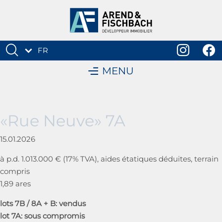
FR
DE
MENU
«Rue Neuve» 7A
15.01.2026
à p.d. 1.013.000 € (17% TVA), aides étatiques déduites, terrain
compris
1,89 ares
lots 7B / 8A + B: vendus
lot 7A: sous compromis