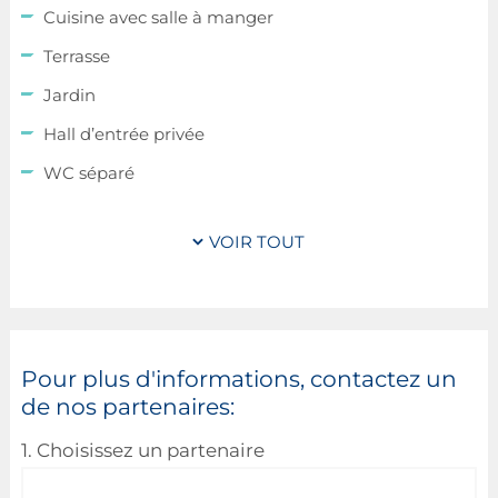
Cuisine avec salle à manger
Terrasse
Jardin
Hall d’entrée privée
WC séparé
Buanderie
VOIR TOUT
Réserve
Débarras
Garage pour 1 voiture
1 emplacement extérieur
Pour plus d'informations, contactez un
de nos partenaires:
2
Maisons ± 219 m
, composées de:
1. Choisissez un partenaire
2
± 176 m
surface habitable