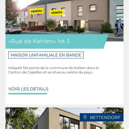
transport direct vers Lorentzweiler Gare et Eisenborn.
La gare ferroviaire de Lorentzweiler est accessible en
seulement 6 minutes en voiture et est desservie par la
ligne 10 (Troisvierges – Luxembourg-Gare) des CFL.
Luxembourg-Gare est accessible en 15 minutes en
«Rue de Kehlen» lot 3
train. La ligne de bus 111 desserve l’arrêt de
Luxembourg, Badanstalt et la gare de Mersch.
MAISON UNIFAMILIALE EN BANDE
Ligne 235: Eisenborn – Lorentzweiler
Keispelt fait partie de la commune de Kehlen dans le
Canton de Capellen et se situe au centre du pays.
Ligne 111: Lux-Kirchberg – Lorentzweiler – Mersch,
Gare
VOIR LES DETAILS
Distances
Outdoor Fitness Parc Lintgen: 6 km
BETTENDORF
Stade Jean Donnersbach: 5 km