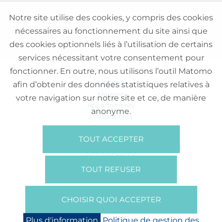
Notre site utilise des cookies, y compris des cookies
nécessaires au fonctionnement du site ainsi que
des cookies optionnels liés à l’utilisation de certains
services nécessitant votre consentement pour
fonctionner. En outre, nous utilisons l’outil Matomo
VENTE
afin d’obtenir des données statistiques relatives à
Maisons
votre navigation sur notre site et ce, de manière
Appartements
anonyme.
Lotissements
Commerces
Bureaux
TOUT ACCEPTER
RÉFÉRENCES
SUR NOUS
TOUT REFUSER
Qui Sommes Nous?
Brochures/Vidéos
CHOISIR QUOI ACCEPTER
Presse
BOOKING
Plus d'information
Politique de gestion des