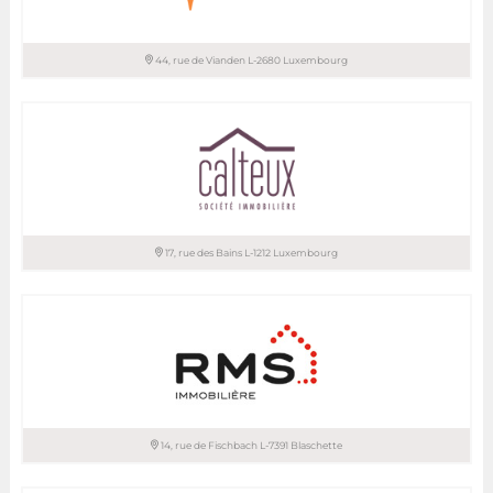
T. 45 71 30-1
44, rue de Vianden L-2680 Luxembourg
B IMMOBILIER sàrl / BINGEN & ASSOCIES
T. 26 44 13 88
T. 26 81 13 99
17, rue des Bains L-1212 Luxembourg
CALTEUX sàrl – SOCIETE IMMOBILIERE
T. 26 29 68 08
T. 621 29 91 26
14, rue de Fischbach L-7391 Blaschette
RMS IMMOBILIERE sàrl