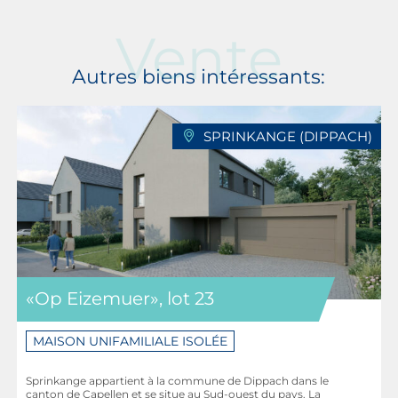
Vente
Autres biens intéressants:
SPRINKANGE (DIPPACH)
«Op Eizemuer», lot 23
MAISON UNIFAMILIALE ISOLÉE
Sprinkange appartient à la commune de Dippach dans le
canton de Capellen et se situe au Sud-ouest du pays. La