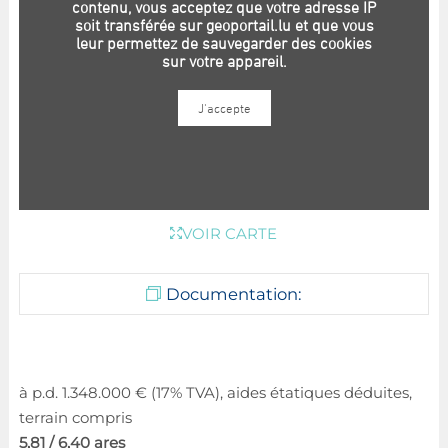
VOIR CARTE
Documentation:
à p.d. 1.348.000 € (17% TVA), aides étatiques déduites,
terrain compris
5,81 / 6,40 ares