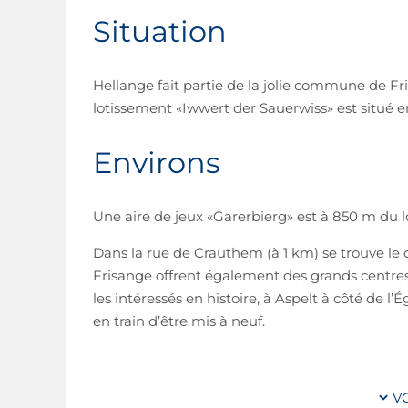
Situation
Hellange fait partie de la jolie commune de Fr
lotissement «Iwwert der Sauerwiss» est situé en
Environs
Une aire de jeux «Garerbierg» est à 850 m du lo
Dans la rue de Crauthem (à 1 km) se trouve le c
Frisange offrent également des grands centres
les intéressés en histoire, à Aspelt à côté de l’
en train d’être mis à neuf.
Différents clubs de sport sont représentés dan
badminton, la gymnastique, jeux de quilles etc.
V
aller au terrain à Aspelt representé par les Re