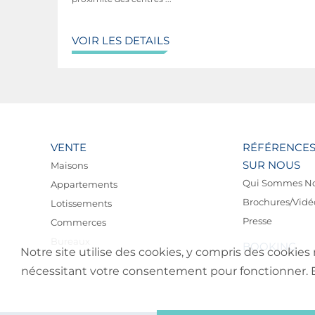
Luxembourg-Kirchberg: 20,5 km
VOIR LES DETAILS
Aéroport de Luxembourg: 24,6 km
VENTE
RÉFÉRENCE
SUR NOUS
Maisons
Qui Sommes N
Appartements
Brochures/Vidé
Lotissements
Presse
Commerces
Bureaux
BOOKING
Notre site utilise des cookies, y compris des cookies 
nécessitant votre consentement pour fonctionner. En 