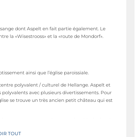
isange dont Aspelt en fait partie également. Le
tre la «Wisestrooss» et la «route de Mondorf».
tissement ainsi que l’église paroissiale.
entre polyvalent / culturel de Hellange. Aspelt et
 polyvalents avec plusieurs divertissements. Pour
Église se trouve un très ancien petit château qui est
s la commune comme le tennis de table, le dart, le
 Pour les amoureux du foot, il ne faut pas hésiter à
OIR TOUT
d Boys Aspelt. Un superbe parcours de fitness et le