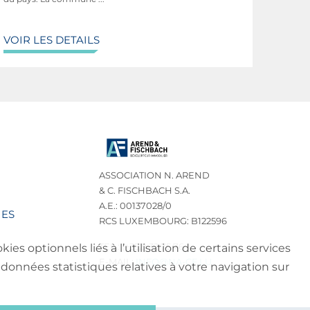
VOIR LES DETAILS
ASSOCIATION N. AREND
& C. FISCHBACH S.A.
A.E.: 00137028/0
IES
RCS LUXEMBOURG: B122596
TEL.: (+352) 32 75 76
es optionnels liés à l’utilisation de certains services
E-MAIL:
INFO@NA-CF.LU
données statistiques relatives à votre navigation sur