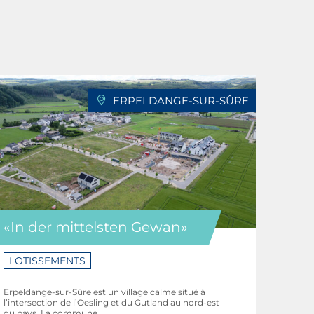
ERPELDANGE-SUR-SÛRE
«In der mittelsten Gewan»
LOTISSEMENTS
Erpeldange-sur-Sûre est un village calme situé à
l’intersection de l’Oesling et du Gutland au nord-est
du pays. La commune ...