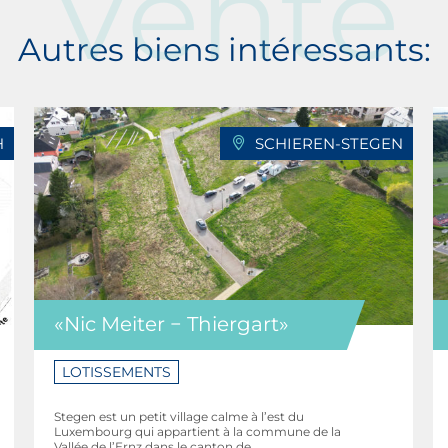
Vente
Autres biens intéressants:
H
SCHIEREN-STEGEN
«Nic Meiter − Thiergart»
LOTISSEMENTS
Stegen est un petit village calme à l’est du
Luxembourg qui appartient à la commune de la
Vallée de l’Ernz dans le canton de ...