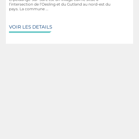
l’intersection de l’Oesling et du Gutland au nord-est du
pays. La commune ...
VOIR LES DETAILS