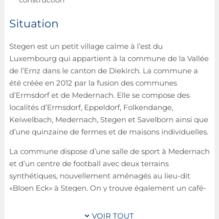
Situation
Stegen est un petit village calme à l’est du
Luxembourg qui appartient à la commune de la Vallée
de l’Ernz dans le canton de Diekirch. La commune a
été créée en 2012 par la fusion des communes
d’Ermsdorf et de Medernach. Elle se compose des
localités d’Ermsdorf, Eppeldorf, Folkendange,
Keiwelbach, Medernach, Stegen et Savelborn ainsi que
d’une quinzaine de fermes et de maisons individuelles.
La commune dispose d’une salle de sport à Medernach
et d’un centre de football avec deux terrains
synthétiques, nouvellement aménagés au lieu-dit
«Bloen Eck» à Stegen. On y trouve également un café-
restaurant bien connu du même nom. L’église Saint-
Barthélemy au centre de Stegen a été déclarée
VOIR TOUT