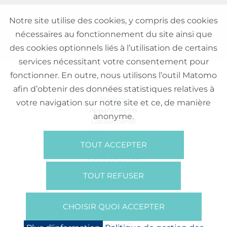
Notre site utilise des cookies, y compris des cookies
nécessaires au fonctionnement du site ainsi que
des cookies optionnels liés à l’utilisation de certains
services nécessitant votre consentement pour
fonctionner. En outre, nous utilisons l’outil Matomo
VENTE
afin d’obtenir des données statistiques relatives à
Maisons
votre navigation sur notre site et ce, de manière
Appartements
anonyme.
Lotissements
Commerces
Bureaux
TOUT ACCEPTER
RÉFÉRENCES
SUR NOUS
TOUT REFUSER
Qui Sommes Nous?
Brochures/Vidéos
CHOISIR QUOI ACCEPTER
Presse
BOOKING