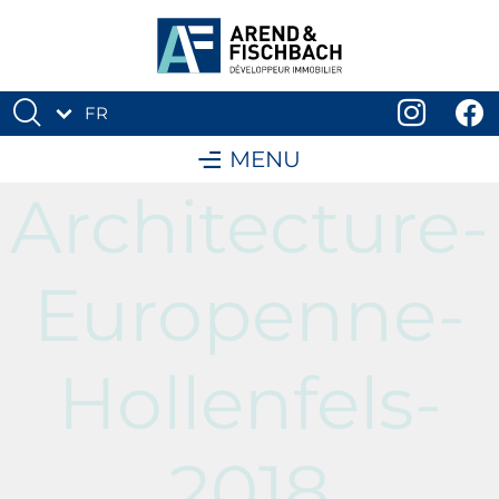
FR
DE
MENU
Architecture-
Europenne-
Hollenfels-
2018