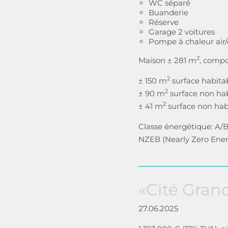
WC séparé
Buanderie
Réserve
Garage 2 voitures
Pompe à chaleur air
2
Maison ± 281 m
, compo
2
± 150 m
surface habita
2
± 90 m
surface non habi
2
± 41 m
surface non hab
Classe énergétique: A/
NZEB (Nearly Zero Ener
«Cité Gran
27.06.2025