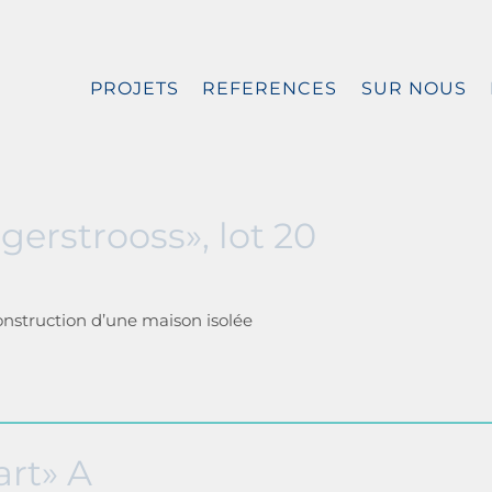
PROJETS
REFERENCES
SUR NOUS
erstrooss», lot 20
construction d’une maison isolée
rt» A