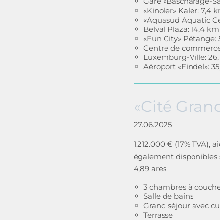
Gare «Bascharage-S
«Kinoler» Kaler: 7,4 
«Aquasud Aquatic Ce
Belval Plaza: 14,4 km
«Fun City» Pétange: 
Centre de commerce «
Luxemburg-Ville: 26,
Aéroport «Findel»: 3
«Cité Grand
27.06.2025
1.212.000 € (17% TVA), a
également disponibles 
4,89 ares
3 chambres à coucher
Salle de bains
Grand séjour avec cu
Terrasse