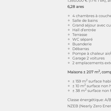
1.393.000 € (17% TVA), a
6,28 ares
4 chambres à coucher
Salle de bains
Grand séjour avec cu
Hall d’entrée
Terrasse
WC séparé
Buanderie
Débarras
Pompe à chaleur air
Garage 2 voitures
2 emplacements exté
2
Maisons ± 207 m
, com
2
± 159 m
surface habi
2
± 10 m
surface non h
2
± 38 m
surface non 
Classe énergétique: A/
NZEB (Nearly Zero Ener