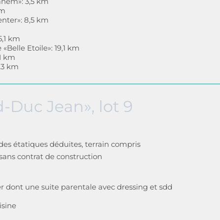
anem»: 3,5 km
km
nter»: 8,5 km
5,1 km
Belle Etoile»: 19,1 km
1 km
5,3 km
-Duc Jean», lot 9
ides étatiques déduites, terrain compris
sans contrat de construction
 dont une suite parentale avec dressing et sdd
isine