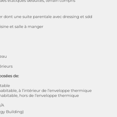
ides étatiques déduites, terrain compris
 dont une suite parentale avec dressing et sdd
isine et salle à manger
/eau
rieurs
posées de:
table
abitable, à l’intérieur de l’enveloppe thermique
habitable, hors de l’enveloppe thermique
B/A
gy Building)