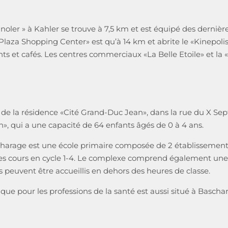
oler » à Kahler se trouve à 7,5 km et est équipé des dernièr
 Plaza Shopping Center» est qu’à 14 km et abrite le «Kinepolis
nts et cafés. Les centres commerciaux «La Belle Etoile» et la
e la résidence «Cité Grand-Duc Jean», dans la rue du X Sep
, qui a une capacité de 64 enfants âgés de 0 à 4 ans.
charage est une école primaire composée de 2 établissement
des cours en cycle 1-4. Le complexe comprend également une 
s peuvent être accueillis en dehors des heures de classe.
ique pour les professions de la santé est aussi situé à Bascha