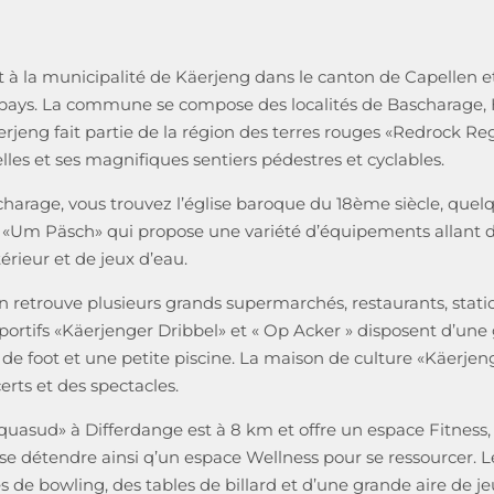
à la municipalité de Käerjeng dans le canton de Capellen et s
pays. La commune se compose des localités de Bascharage, 
rjeng fait partie de la région des terres rouges «Redrock R
lles et ses magnifiques sentiers pédestres et cyclables.
harage, vous trouvez l’église baroque du 18ème siècle, quelq
ux «Um Päsch» qui propose une variété d’équipements allant d
érieur et de jeux d’eau.
n retrouve plusieurs grands supermarchés, restaurants, statio
portifs «Käerjenger Dribbel» et « Op Acker » disposent d’une 
 de foot et une petite piscine. La maison de culture «Käerjen
rts et des spectacles.
uasud» à Differdange est à 8 km et offre un espace Fitness, 6
 se détendre ainsi q’un espace Wellness pour se ressourcer.
s de bowling, des tables de billard et d’une grande aire de j