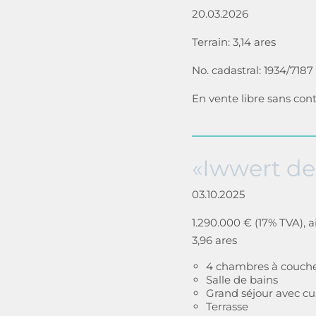
20.03.2026
Terrain: 3,14 ares
No. cadastral: 1934/7187
En vente libre sans con
«Iwwert de
03.10.2025
1.290.000 € (17% TVA), a
3,96 ares
4 chambres à couche
Salle de bains
Grand séjour avec cu
Terrasse