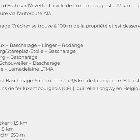
 d’Esch sur l’Alzette. La ville de Luxembourg est à 17 km et 
re via l’autoroute A13.
age Crèche» se trouve à 100 m de la propriété et est desservi
aux – Bascharage – Linger – Rodange
rg/Stäreplaz-Étoile – Bascharage
rg – Bascharage
 Schouweiler – Bascharage
nge – Lamadelaine LTMA
st Bascharage-Sanem et est à 3,5 km de la propriété. Elle est 
s de fer luxembourgeois (CFL), qui relie Longwy en Belgique
ker»: 1,5 km
2,8 km
sch»: 350 m