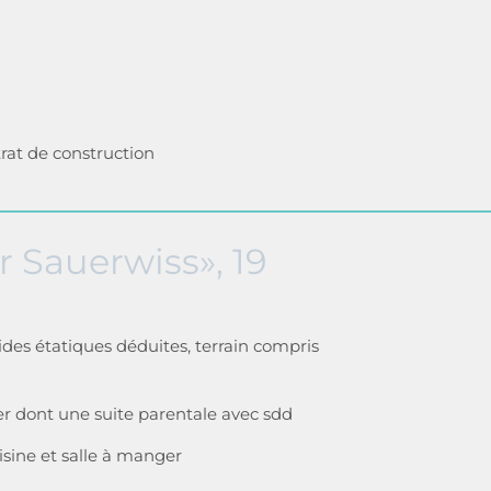
trat de construction
r Sauerwiss», 19
ides étatiques déduites, terrain compris
r dont une suite parentale avec sdd
isine et salle à manger