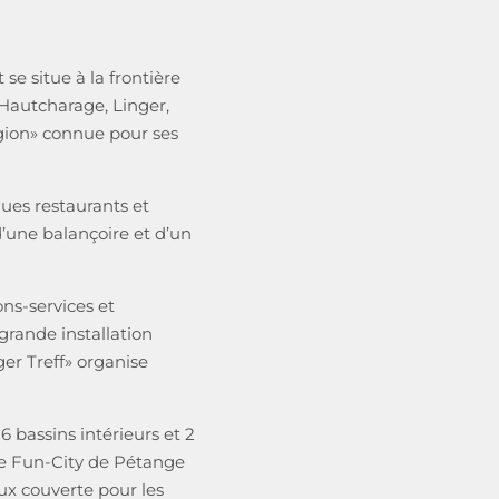
e situe à la frontière
Hautcharage, Linger,
egion» connue pour ses
ues restaurants et
’une balançoire et d’un
ns-services et
grande installation
ger Treff» organise
 bassins intérieurs et 2
 Le Fun-City de Pétange
eux couverte pour les