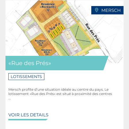
Site scolaire Schouweiler: 900 m
MERSCH
Cactus Bascharage: 6,2 km
Shopping Center «La Belle Etoile»: 11,6 km
Shopping Center «City Concorde»: 8,8 km
«Les Thermes» Strassen: 11,6 km
Luxembourg-Ville: 14,2 km
«Rue des Prés»
Esch-Belval: 12,1 km
Aéroport Findel: 27,1 km
LOTISSEMENTS
Mersch profite d’une situation idéale au centre du pays. Le
lotissement «Rue des Prés» est situé à proximité des centres
...
VOIR LES DETAILS