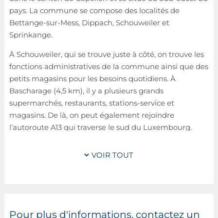
pays. La commune se compose des localités de
Bettange-sur-Mess, Dippach, Schouweiler et
Sprinkange.
À Schouweiler, qui se trouve juste à côté, on trouve les
fonctions administratives de la commune ainsi que des
petits magasins pour les besoins quotidiens. À
Bascharage (4,5 km), il y a plusieurs grands
supermarchés, restaurants, stations-service et
magasins. De là, on peut également rejoindre
l’autoroute A13 qui traverse le sud du Luxembourg.
Les grands centres commerciaux «La Belle Etoile» et
VOIR TOUT
«City Concorde» à Bertrange se trouvent à seulement
10 minutes en voiture. Le centre aquatique «Les
Thermes» à Strassen est situé à 15 mins et invite à
passer un moment de détente dans son espace
Wellness.
Pour plus d'informations, contactez un