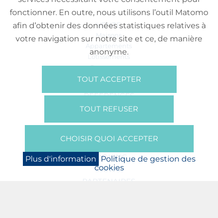
fonctionner. En outre, nous utilisons l’outil Matomo
VENTE
afin d’obtenir des données statistiques relatives à
Maisons
votre navigation sur notre site et ce, de manière
Appartements
anonyme.
Lotissements
Commerces
Bureaux
TOUT ACCEPTER
RÉFÉRENCES
SUR NOUS
TOUT REFUSER
Qui Sommes Nous?
Brochures/Vidéos
CHOISIR QUOI ACCEPTER
Presse
BOOKING
Plus d'information
Politique de gestion des
cookies
NEWS
PARTENAIRES
JOBS
PROTECTION DES DONNÉES
POLITIQUE DE GESTION DES COOKIES