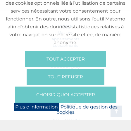
des cookies optionnels liés à l’utilisation de certains
services nécessitant votre consentement pour
fonctionner. En outre, nous utilisons l’outil Matomo
VENTE
afin d’obtenir des données statistiques relatives à
Maisons
votre navigation sur notre site et ce, de manière
Appartements
anonyme.
Lotissements
Commerces
Bureaux
TOUT ACCEPTER
RÉFÉRENCES
SUR NOUS
TOUT REFUSER
Qui Sommes Nous?
Brochures/Vidéos
CHOISIR QUOI ACCEPTER
Presse
BOOKING
Plus d'information
Politique de gestion des
cookies
NEWS
PARTENAIRES
JOBS